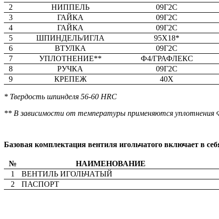
2
НИППЕЛЬ
09Г2С
3
ГАЙКА
09Г2С
4
ГАЙКА
09Г2С
5
ШПИНДЕЛЬ/ИГЛА
95Х18*
6
ВТУЛКА
09Г2С
7
УПЛОТНЕНИЕ**
Ф4/ГРАФЛЕКС
8
РУЧКА
09Г2С
9
КРЕПЕЖ
40Х
* Твердость шпинделя 56-60 HRC
** В зависимости от температуры применяются уплотнения Ф4
Базовая комплектация вентиля игольчатого включает в себ
№
НАИМЕНОВАНИЕ
1
ВЕНТИЛЬ ИГОЛЬЧАТЫЙ
2
ПАСПОРТ