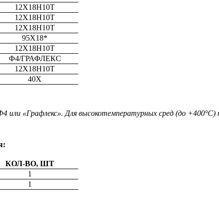
12Х18Н10Т
12Х18Н10Т
12Х18Н10Т
95Х18*
12Х18Н10Т
Ф4/ГРАФЛЕКС
12Х18Н10Т
40Х
 или «Графлекс». Для высокотемпературных сред (до +400°С) 
я:
КОЛ-ВО, ШТ
1
1